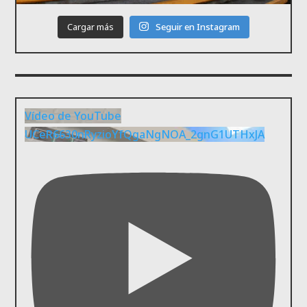
Cargar más
Seguir en Instagram
Vídeo de YouTube
UCeR6630nRyzioYfQgaNgNOA_2gnG1UTHxJA