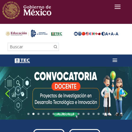
A+
A-
A
Buscar