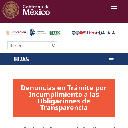
A+
A-
A
Buscar
Denuncias en Trámite por
Incumplimiento a las
Obligaciones de
Transparencia