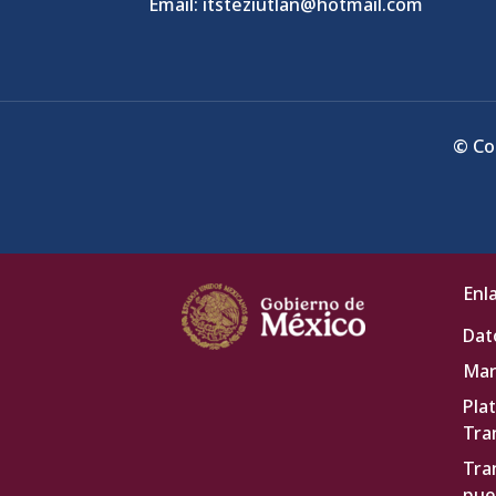
Email: itsteziutlan@hotmail.com
© Co
Enl
Dat
Mar
Pla
Tra
Tra
pue