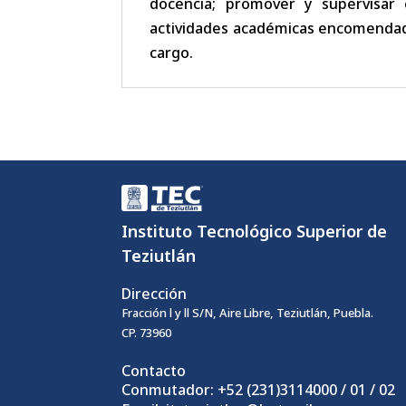
docencia; promover y supervisar 
actividades académicas encomendada
cargo.
Instituto Tecnológico Superior de
Teziutlán
Dirección
Fracción l y ll S/N, Aire Libre, Teziutlán, Puebla.
CP. 73960
Contacto
Conmutador: +52 (231)3114000 / 01 / 02