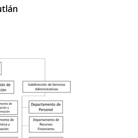
utlán