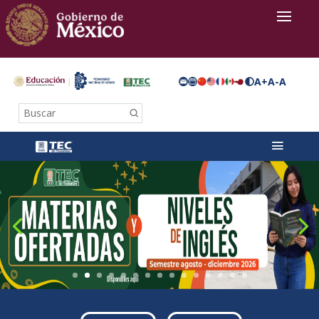
A+
A-
A
Buscar