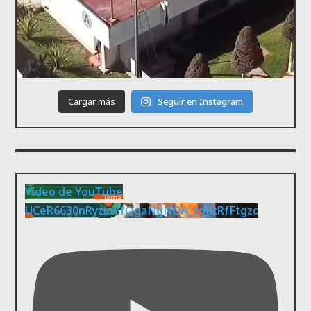
Cargar más
Seguir en Instagram
Vídeo de YouTube
UCeR6630nRyzioYfQgaNgNOA_zdutRfFtgzc