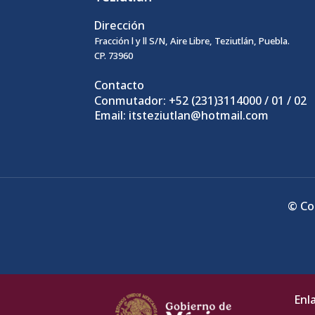
Dirección
Fracción l y ll S/N, Aire Libre, Teziutlán, Puebla.
CP. 73960
Contacto
Conmutador: +52 (231)3114000 / 01 / 02
Email: itsteziutlan@hotmail.com
© Co
Enl